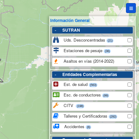
Información General
-
SUTRAN
Uds. Desconcentradas
(21)
Estaciones de pesaje
(36)
Asaltos en vías (2014-2022)
-
Entidades Complementarias
Est. de salud
(563)
Esc. de conductores
(99)
CITV
(198)
Talleres y Certificadoras
(292)
Accidentes
(6)