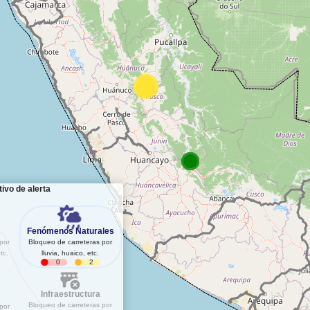
ivo de alerta
Fenómenos Naturales
por
Bloqueo de carreteras por
tc.
lluvia, huaico, etc.
0
2
Infraestructura
Bloqueo de carreteras por
por