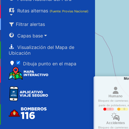
Rutas alternas
(Fuente: Provias Nacional)
Filtrar alertas
Capas base
Visualización del Mapa de
Ubicación
Dibuja punto en el mapa
Mot
Humano
Bloqueo de carreteras 
parte de pobladores, e
0
0
Accidentes
Bloqueo de carreteras 